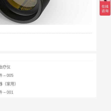
治疗仪
– 005
器（家用）
– 001